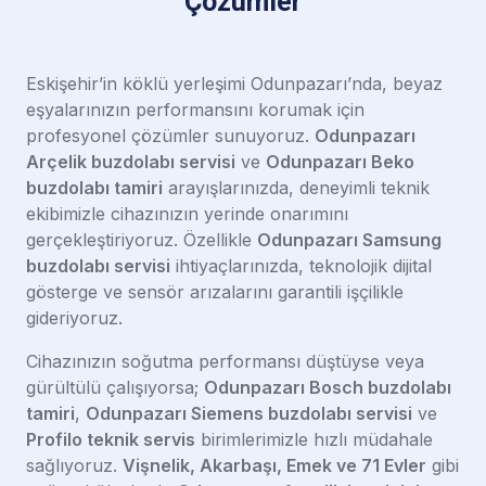
Çözümler
Eskişehir’in köklü yerleşimi Odunpazarı’nda, beyaz
eşyalarınızın performansını korumak için
profesyonel çözümler sunuyoruz.
Odunpazarı
Arçelik buzdolabı servisi
ve
Odunpazarı Beko
buzdolabı tamiri
arayışlarınızda, deneyimli teknik
ekibimizle cihazınızın yerinde onarımını
gerçekleştiriyoruz. Özellikle
Odunpazarı Samsung
buzdolabı servisi
ihtiyaçlarınızda, teknolojik dijital
gösterge ve sensör arızalarını garantili işçilikle
gideriyoruz.
Cihazınızın soğutma performansı düştüyse veya
gürültülü çalışıyorsa;
Odunpazarı Bosch buzdolabı
tamiri
,
Odunpazarı Siemens buzdolabı servisi
ve
Profilo teknik servis
birimlerimizle hızlı müdahale
sağlıyoruz.
Vişnelik, Akarbaşı, Emek ve 71 Evler
gibi